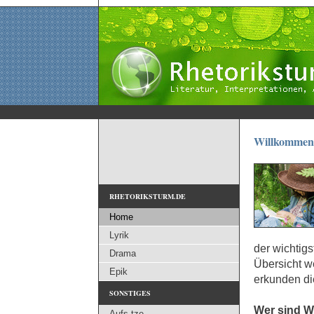
Willkommen 
RHETORIKSTURM.DE
Home
Lyrik
der wichtigs
Drama
Übersicht w
Epik
erkunden di
SONSTIGES
Wer sind W
Aufs tze