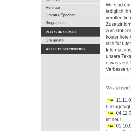
Wir sind ei
Referate
lediglich i
Literatur-Epochen
veröffentlic
Biographien
Zusatzinfor
zum stöbern
DEUTSCHE SPRACHE
kostenfreie 
Grammatik
sich für Lit
WEBSEITE DURCHSUCHEN
Informations
unsere Text
etwas veröf
Verbesserun
Was ist neu?
11.11.0
hinzugefügt
04.11.0
ist neu!
01.10.0