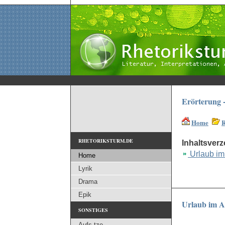
Erörterung 
Home
R
RHETORIKSTURM.DE
Inhaltsverz
Urlaub im
Home
Lyrik
Drama
Epik
Urlaub im A
SONSTIGES
Aufs tze