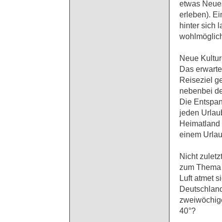
etwas Neues
erleben). Ei
hinter sich 
wohlmöglich
Neue Kultur
Das erwarte
Reiseziel g
nebenbei d
Die Entspan
jeden Urlaub
Heimatland 
einem Urlau
Nicht zuletz
zum Thema 
Luft atmet s
Deutschland
zweiwöchige
40°?