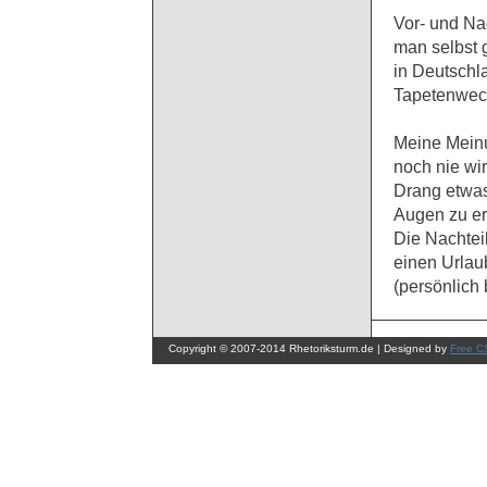
Vor- und Nac
man selbst 
in Deutschl
Tapetenwech
Meine Meinu
noch nie wi
Drang etwas
Augen zu erb
Die Nachtei
einen Urlaub
(persönlich
Copyright © 2007-2014 Rhetoriksturm.de | Designed by
Free C