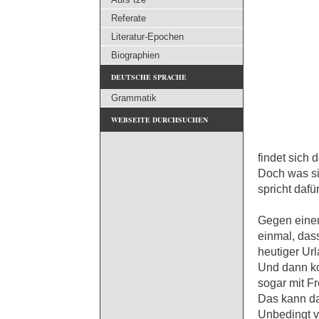
Referate
Literatur-Epochen
Biographien
DEUTSCHE SPRACHE
Grammatik
WEBSEITE DURCHSUCHEN
findet sich 
Doch was si
spricht dafü
Gegen einen
einmal, das
heutiger Url
Und dann ko
sogar mit F
Das kann da
Unbedingt v