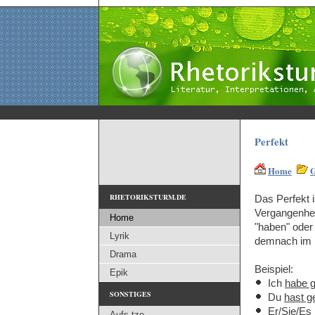
Perfekt
Home
RHETORIKSTURM.DE
Das Perfekt 
Vergangenhei
Home
"haben" oder 
Lyrik
demnach im Pr
Drama
Beispiel:
Epik
Ich
habe 
SONSTIGES
Du
hast 
Er/Sie/Es
Aufs tze