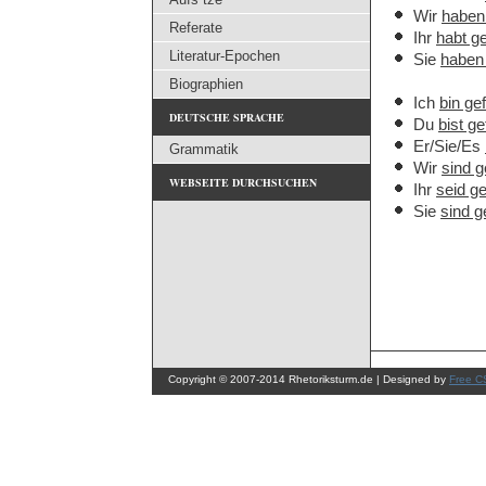
Wir
haben
Referate
Ihr
habt g
Literatur-Epochen
Sie
haben
Biographien
Ich
bin ge
DEUTSCHE SPRACHE
Du
bist g
Er/Sie/Es
Grammatik
Wir
sind g
WEBSEITE DURCHSUCHEN
Ihr
seid g
Sie
sind g
Copyright © 2007-2014 Rhetoriksturm.de | Designed by
Free C