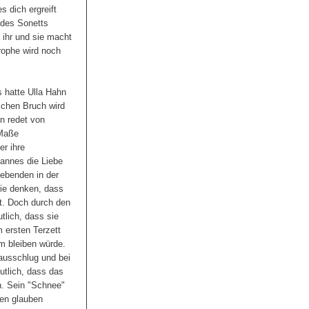
 dich ergreift
 des Sonetts
h ihr und sie macht
rophe wird noch
s hatte Ulla Hahn
lichen Bruch wird
nn redet von
 Maße
er ihre
annes die Liebe
iebenden in der
sie denken, dass
t. Doch durch den
tlich, dass sie
m ersten Terzett
hm bleiben würde.
 ausschlug und bei
eutlich, dass das
en. Sein "Schnee"
den glauben