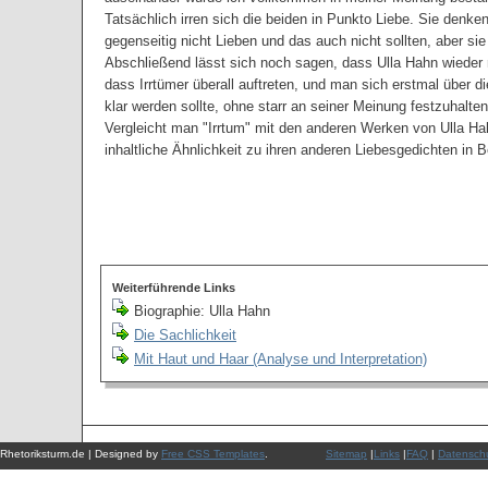
Tatsächlich irren sich die beiden in Punkto Liebe. Sie denken
gegenseitig nicht Lieben und das auch nicht sollten, aber sie
Abschließend lässt sich noch sagen, dass Ulla Hahn wieder 
dass Irrtümer überall auftreten, und man sich erstmal über 
klar werden sollte, ohne starr an seiner Meinung festzuhalten
Vergleicht man "Irrtum" mit den anderen Werken von Ulla Hahn
inhaltliche Ähnlichkeit zu ihren anderen Liebesgedichten in B
Weiterführende Links
Biographie: Ulla Hahn
Die Sachlichkeit
Mit Haut und Haar (Analyse und Interpretation)
Rhetoriksturm.de | Designed by
Free CSS Templates
.
Sitemap
|
Links
|
FAQ
|
Datenschu