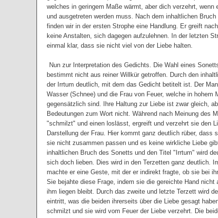
welches in geringem Maße wärmt, aber dich verzehrt, wenn es
und ausgetreten werden muss. Nach dem inhaltlichen Bruch
finden wir in der ersten Strophe eine Handlung. Er greift nac
keine Anstalten, sich dagegen aufzulehnen. In der letzten St
einmal klar, dass sie nicht viel von der Liebe halten.
Nun zur Interpretation des Gedichts. Die Wahl eines Sonett
bestimmt nicht aus reiner Willkür getroffen. Durch den inhalt
der Irrtum deutlich, mit dem das Gedicht betitelt ist. Der Ma
Wasser (Schnee) und die Frau von Feuer, welche in hohem
gegensätzlich sind. Ihre Haltung zur Liebe ist zwar gleich, ab
Bedeutungen zum Wort nicht. Während nach Meinung des M
"schmilzt" und einen loslässt, ergreift und verzehrt sie den L
Darstellung der Frau. Hier kommt ganz deutlich rüber, dass 
sie nicht zusammen passen und es keine wirkliche Liebe gib
inhaltlichen Bruch des Sonetts und den Titel "Irrtum" wird deu
sich doch lieben. Dies wird in den Terzetten ganz deutlich. I
machte er eine Geste, mit der er indirekt fragte, ob sie bei i
Sie bejahte diese Frage, indem sie die gereichte Hand nicht
ihm liegen bleibt. Durch das zweite und letzte Terzett wird d
eintritt, was die beiden ihrerseits über die Liebe gesagt hab
schmilzt und sie wird vom Feuer der Liebe verzehrt. Die bei