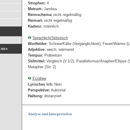
Strophen:
4
Metrum:
Jambus
Reimschema:
nicht regelmäßig
Reimart:
nicht regelmäßig
Kadenz:
männlich
Sprachlich/Stilistisch
Wortfelder:
Schnee/Kälte (Vergänglichkeit), Feuer/Wärme (L
CHEN
Adjektive:
weich, wärmend
Tempus:
Präteritum
Stilmittel:
Vergleich (V.1/2), Parallelismus/Anapher/Ellipse (S
Metapher (Str. 2)
Erzähler
Lyrisches Ich:
Nein
Perspektive:
Auktorial
Haltung:
distanziert
Analyse und Interpretation