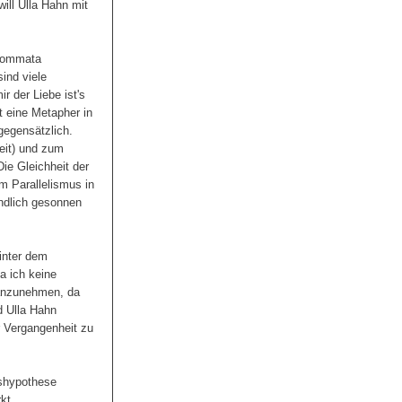
will Ulla Hahn mit
 Kommata
ind viele
ir der Liebe ist's
t eine Metapher in
 gegensätzlich.
eit) und zum
ie Gleichheit der
m Parallelismus in
indlich gesonnen
inter dem
a ich keine
 anzunehmen, da
d Ulla Hahn
er Vergangenheit zu
nshypothese
kt.