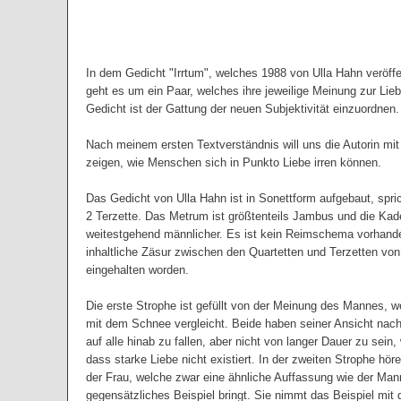
In dem Gedicht "Irrtum", welches 1988 von Ulla Hahn veröffe
geht es um ein Paar, welches ihre jeweilige Meinung zur Lieb
Gedicht ist der Gattung der neuen Subjektivität einzuordnen.
Nach meinem ersten Textverständnis will uns die Autorin mi
zeigen, wie Menschen sich in Punkto Liebe irren können.
Das Gedicht von Ulla Hahn ist in Sonettform aufgebaut, spri
2 Terzette. Das Metrum ist größtenteils Jambus und die Ka
weitestgehend männlicher. Es ist kein Reimschema vorhanden
inhaltliche Zäsur zwischen den Quartetten und Terzetten von
eingehalten worden.
Die erste Strophe ist gefüllt von der Meinung des Mannes, w
mit dem Schnee vergleicht. Beide haben seiner Ansicht nach
auf alle hinab zu fallen, aber nicht von langer Dauer zu sein,
dass starke Liebe nicht existiert. In der zweiten Strophe höre
der Frau, welche zwar eine ähnliche Auffassung wie der Mann
gegensätzliches Beispiel bringt. Sie nimmt das Beispiel mit