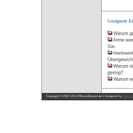
Geeignete E
Warum gre
Arme wer
Sie.
Inwieweit 
Übergewich
Warum sin
gering?
Warum wir
Copyright © 2007-2014 Rhetoriksturm.de | Designed by
Free C