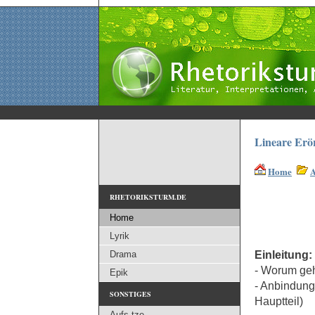
Lineare Erö
Home
A
RHETORIKSTURM.DE
Home
Lyrik
Einleitung:
Drama
- Worum geh
Epik
- Anbindung
SONSTIGES
Hauptteil)
Aufs tze