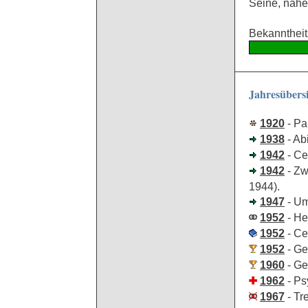
Seine, nahe
Bekanntheit
Jahresübers
1920
- Pa
1938
- Abi
1942
- Ce
1942
- Zw
1944).
1947
- Um
1952
- He
1952
- Ce
1952
- Ge
1960
- Ge
1962
- Ps
1967
- Tr