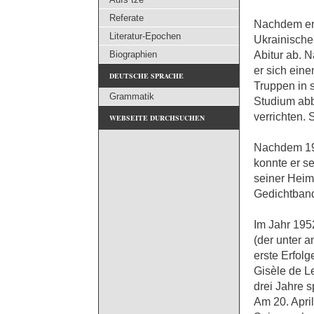
Referate
Nachdem er 
Literatur-Epochen
Ukrainische
Abitur ab.
Biographien
er sich ein
DEUTSCHE SPRACHE
Truppen in 
Grammatik
Studium abb
verrichten. 
WEBSEITE DURCHSUCHEN
Nachdem 194
konnte er s
seiner Heim
Gedichtband 
Im Jahr 195
(der unter 
erste Erfolg
Gisèle de L
drei Jahre s
Am 20. Apri