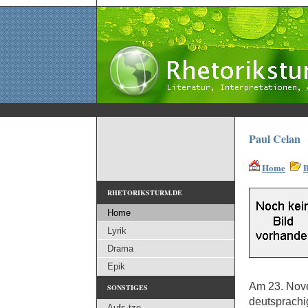
Paul Celan
Home
B
RHETORIKSTURM.DE
Home
Lyrik
Drama
Epik
Am 23. Nove
SONSTIGES
deutsprachi
Aufs tze