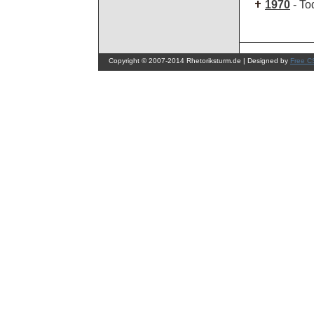
1970
- To
Copyright © 2007-2014 Rhetoriksturm.de | Designed by
Free C